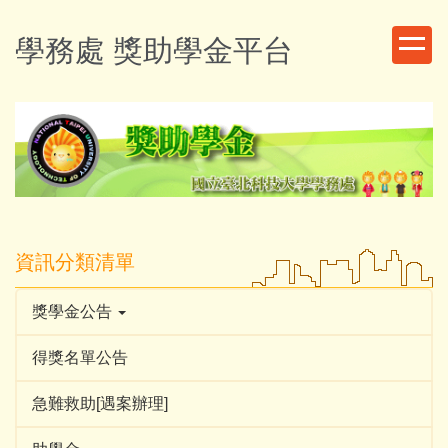
跳
到
學務處 獎助學金平台
主
要
內
容
區
資訊分類清單
獎學金公告
得獎名單公告
急難救助[遇案辦理]