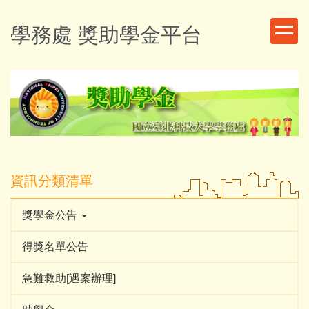
跳
到
學務處 獎助學金平台
主
要
內
容
區
資訊分類清單
獎學金公告
得獎名單公告
急難救助[遇案辦理]