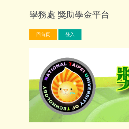
跳
到
學務處 獎助學金平台
主
要
內
回首頁
登入
容
區