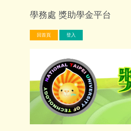
跳
到
學務處 獎助學金平台
主
要
內
回首頁
登入
容
區