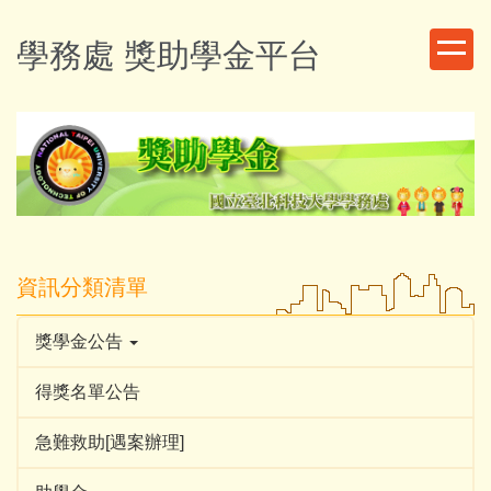
跳
到
學務處 獎助學金平台
主
要
內
容
區
資訊分類清單
獎學金公告
得獎名單公告
急難救助[遇案辦理]