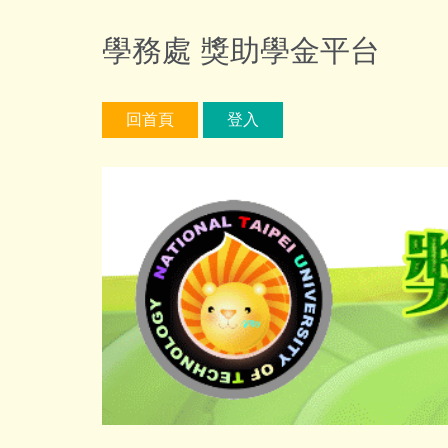
跳
到
學務處 獎助學金平台
主
要
內
回首頁
登入
容
區