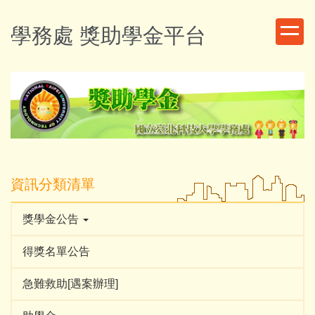
跳
到
學務處 獎助學金平台
主
要
內
容
區
資訊分類清單
獎學金公告
得獎名單公告
急難救助[遇案辦理]