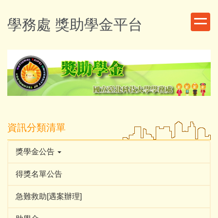
跳
到
學務處 獎助學金平台
主
要
內
容
區
資訊分類清單
獎學金公告
得獎名單公告
急難救助[遇案辦理]