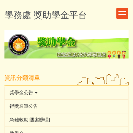
跳
到
學務處 獎助學金平台
主
要
內
容
區
資訊分類清單
獎學金公告
得獎名單公告
急難救助[遇案辦理]